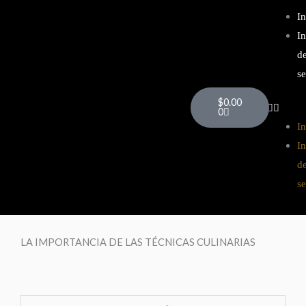
Ir
In
al
In
contenido
d
se
Cart
$
0.00
0
In
In
d
se
LA IMPORTANCIA DE LAS TÉCNICAS CULINARIAS