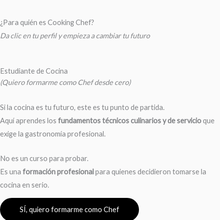
¿Para quién es
Cooking Chef?
Da clic en tu perfil y empieza a cambiar tu futuro
Estudiante de Cocina
(Quiero formarme como Chef desde cero)
Si la cocina es tu futuro, este es tu punto de partida.
Aquí aprendes los
fundamentos técnicos culinarios y de servicio
que
exige la gastronomía profesional.
No es un curso para probar.
Es una
formación profesional
para quienes decidieron tomarse la
cocina en serio.
SÍ, quiero formarme como Chef