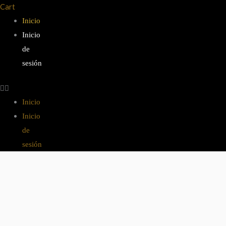
Cart
Inicio
Inicio
de
sesión
Inicio
Inicio
de
sesión