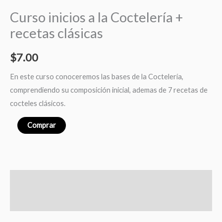
la
Curso inicios a la Coctelería +
Coctelería
recetas clásicas
+
recetas
$
7.00
clásicas
cantidad
En este curso conoceremos las bases de la Coctelería,
comprendiendo su composición inicial, ademas de 7 recetas de
cocteles clásicos.
Comprar
Descripción
Valoraciones (0)